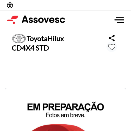
Toyota
Hilux
CD4X4 STD