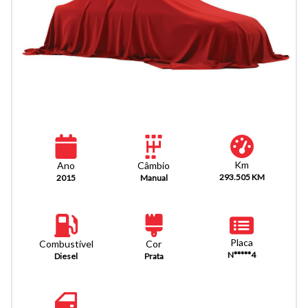
Km
Câmbio
Ano
293.505 KM
Manual
2015
Placa
Combustível
Cor
N*****4
Diesel
Prata