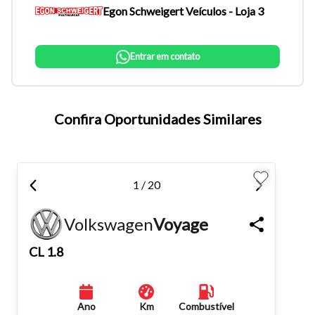
Egon Schweigert Veículos - Loja 3
Entrar em contato
Confira Oportunidades Similares
Tamanho do texto
1 / 20
Para aumentar ou diminuir a fonte em nosso site, utilize os
atalhos Ctrl+ (para aumentar) e Ctrl- (para diminuir) no seu
Volkswagen
Voyage
teclado.
CL 1.8
Fechar
Ano
Km
Combustível