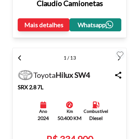
Claudio Camionetas
Mais detalhes
Whatsapp
1 / 13
Toyota
Hilux SW4
SRX 2.8 7L
Ano
Km
Combustível
2024
50.400 KM
Diesel