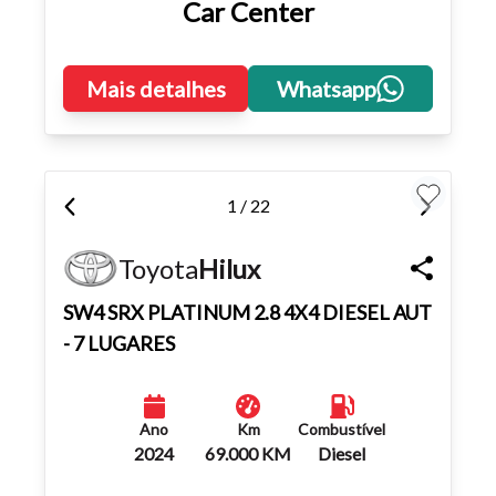
Car Center
atalhos Ctrl+ (para aumentar) e Ctrl- (para diminuir) no seu
teclado.
Mais detalhes
Whatsapp
Fechar
1 / 22
Toyota
Hilux
SW4 SRX PLATINUM 2.8 4X4 DIESEL AUT
- 7 LUGARES
Ano
Km
Combustível
2024
69.000 KM
Diesel