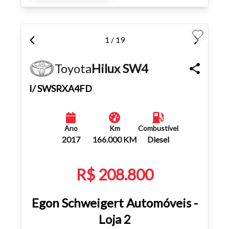
1 / 19
Toyota
Hilux SW4
I/ SWSRXA4FD
Ano
Km
Combustível
2017
166.000 KM
Diesel
R$ 208.800
Egon Schweigert Automóveis -
Loja 2