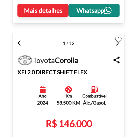
Mais detalhes
Whatsapp
1 / 12
Toyota
Corolla
XEI 2.0 DIRECT SHIFT FLEX
Ano
Km
Combustível
2024
58.500 KM
Álc./Gasol.
R$ 146.000