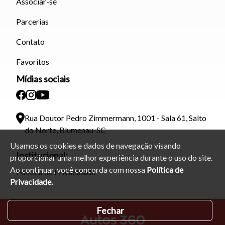
Associar-se
Parcerias
Contato
Favoritos
Mídias sociais
Rua Doutor Pedro Zimmermann, 1001 - Sala 61, Salto
do Norte, Blumenau-SC
Usamos os cookies e dados de navegação visando
Institucional:
proporcionar uma melhor experiência durante o uso do site.
Ao continuar, você concorda com nossa
Política de
Política de Privacidade
Privacidade.
Fechar