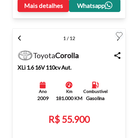
Mais detalhes
Whatsapp
1 / 12
Toyota
Corolla
XLi 1.6 16V 110cv Aut.
Ano
Km
Combustível
2009
181.000 KM
Gasolina
Tamanho do texto
R$ 55.900
Para aumentar ou diminuir a fonte em nosso site, utilize os