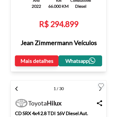
Ano
Km
Combustível
2022
66.000 KM
Diesel
R$ 294.899
Jean Zimmermann Veículos
Mais detalhes
Whatsapp
1 / 30
Toyota
Hilux
CD SRX 4x4 2.8 TDI 16V Diesel Aut.