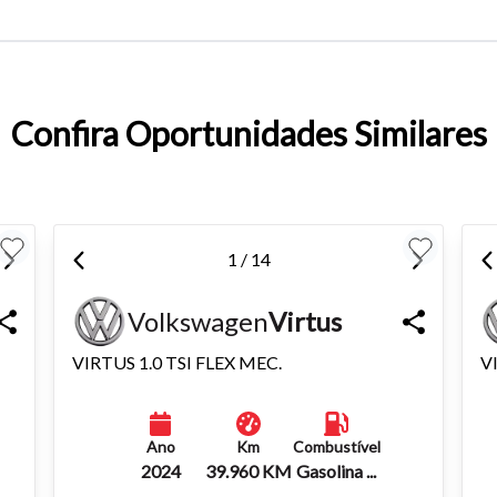
entar ou diminuir a fonte em nosso site, utilize os atalhos Ctrl+ (
) e Ctrl- (para diminuir) no seu teclado.
Confira Oportunidades Similares
1 / 14
Volkswagen
Virtus
VIRTUS 1.0 TSI FLEX MEC.
V
Ano
Km
Combustível
2024
39.960 KM
Gasolina ...