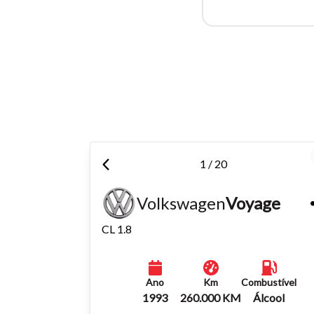
Para aum
aumentar
1 / 20
Volkswagen
Voyage
CL 1.8
Ano
Km
Combustível
1993
260.000 KM
Álcool