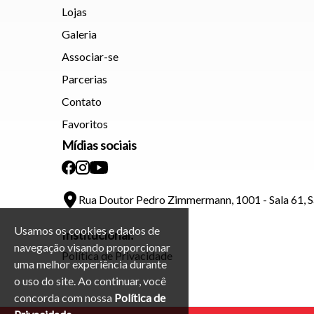
Lojas
Galeria
Associar-se
Parcerias
Contato
Favoritos
Mídias sociais
Rua Doutor Pedro Zimmermann, 1001 - Sala 61, 
Usamos os cookies e dados de
Institucional:
navegação visando proporcionar
Política de Privacidade
uma melhor experiência durante
o uso do site. Ao continuar, você
concorda com nossa
Política de