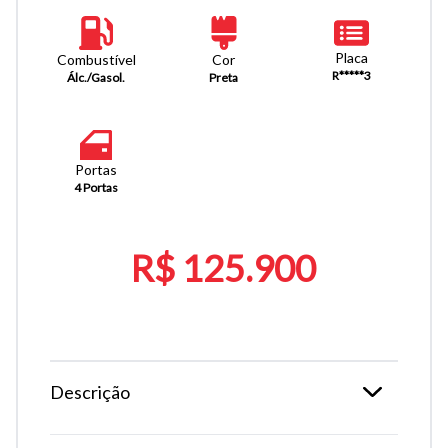
Placa
Combustível
Cor
R*****3
Álc./Gasol.
Preta
Portas
4 Portas
R$ 125.900
Descrição