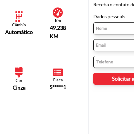
Receba o contato d
Dados pessoais
Km
Câmbio
49.238
Automático
KM
Placa
Cor
S*****1
Cinza