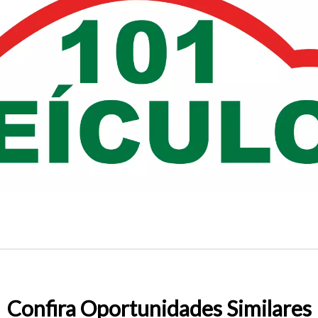
o do texto
entar ou diminuir a fonte em nosso site, utilize os atalhos Ctrl+ (
) e Ctrl- (para diminuir) no seu teclado.
Confira Oportunidades Similares