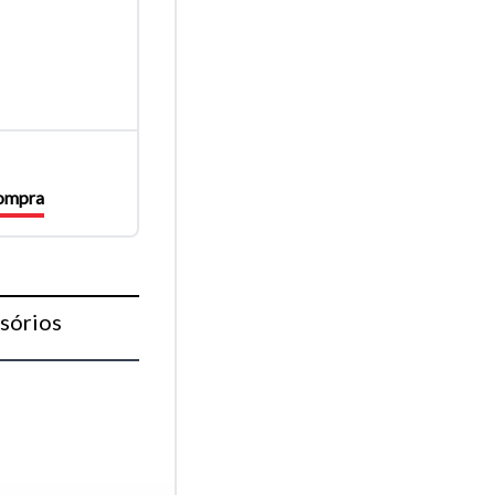
compra
sórios