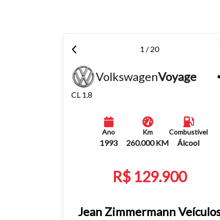
1 / 20
Volkswagen
Voyage
CL 1.8
Ano
Km
Combustível
1993
260.000 KM
Álcool
R$ 129.900
Jean Zimmermann Veículo