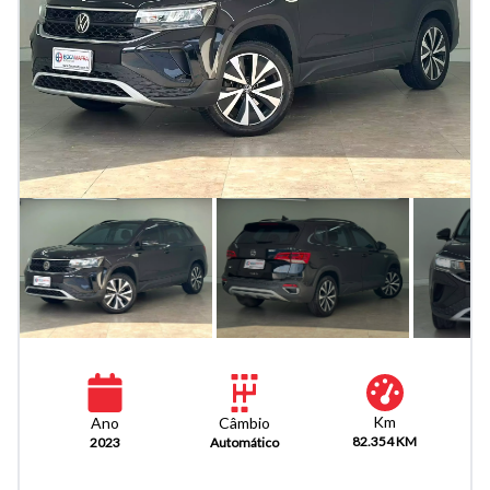
Km
Câmbio
Ano
82.354 KM
Automático
2023