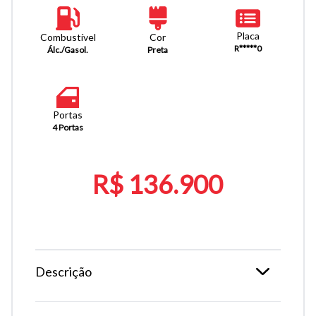
Placa
Combustível
Cor
R*****0
Álc./Gasol.
Preta
Portas
4 Portas
R$ 136.900
Descrição