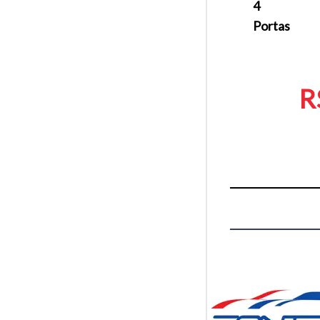
4
Portas
R