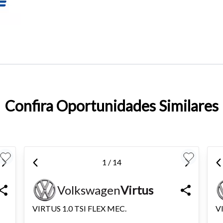
o do texto
entar ou diminuir a fonte em nosso site, utilize os atalhos Ctrl+ (
) e Ctrl- (para diminuir) no seu teclado.
Confira Oportunidades Similares
1 / 14
Volkswagen
Virtus
VIRTUS 1.0 TSI FLEX MEC.
V