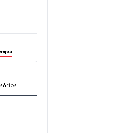
compra
sórios