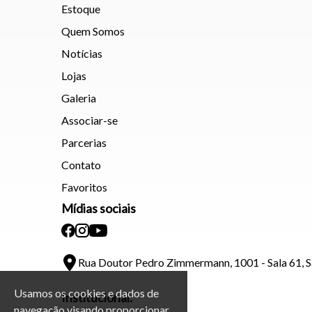
Estoque
Quem Somos
Notícias
Lojas
Galeria
Associar-se
Parcerias
Contato
Favoritos
Mídias sociais
Rua Doutor Pedro Zimmermann, 1001 - Sala 61, 
Usamos os cookies e dados de
Institucional:
navegação visando proporcionar