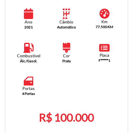
Km
Câmbio
Ano
77.500 KM
Automático
2021
Placa
Combustível
Cor
F*****1
Álc./Gasol.
Prata
Portas
4 Portas
R$ 100.000