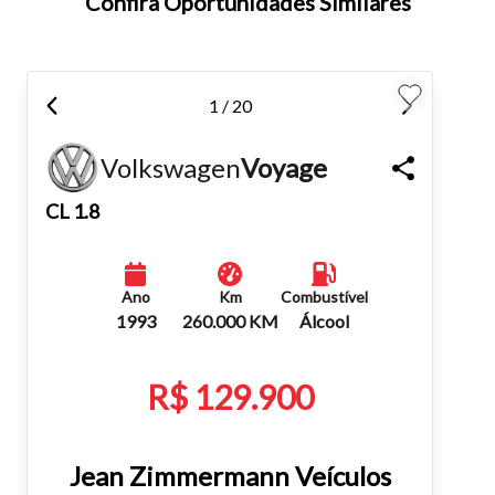
Confira Oportunidades Similares
atalhos Ctrl+ (para aumentar) e Ctrl- (para diminuir) no seu
teclado.
Fechar
1 / 20
Volkswagen
Voyage
CL 1.8
Ano
Km
Combustível
1993
260.000 KM
Álcool
R$ 129.900
Jean Zimmermann Veículos