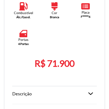
Placa
Combustível
Cor
F*****6
Álc./Gasol.
Branca
Portas
4 Portas
R$ 71.900
Descrição