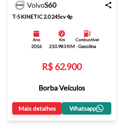
Volvo
S60
Fechar
T-5 KINETIC 2.0 245cv 4p
Ano
Km
Combustível
2016
210.983 KM
Gasolina
R$ 62.900
Borba Veículos
Mais detalhes
Whatsapp