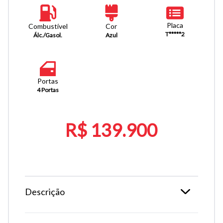
Placa
Combustível
Cor
T*****2
Álc./Gasol.
Azul
Portas
4 Portas
R$ 139.900
Descrição