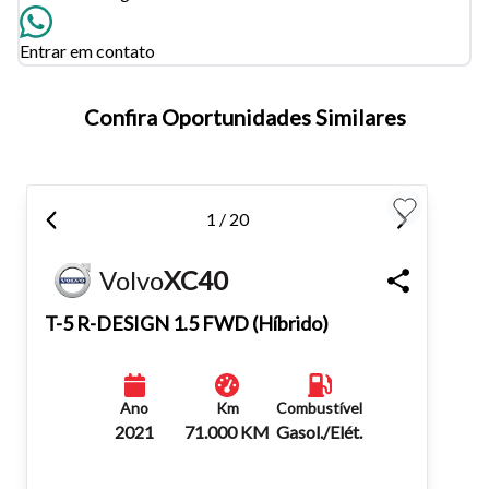
Para aumentar ou diminuir a fonte em nosso site, utilize os
Entrar em contato
atalhos Ctrl+ (para aumentar) e Ctrl- (para diminuir) no seu
teclado.
Confira Oportunidades Similares
Fechar
1 / 20
Volvo
XC40
T-5 R-DESIGN 1.5 FWD (Híbrido)
Ano
Km
Combustível
2021
71.000 KM
Gasol./Elét.