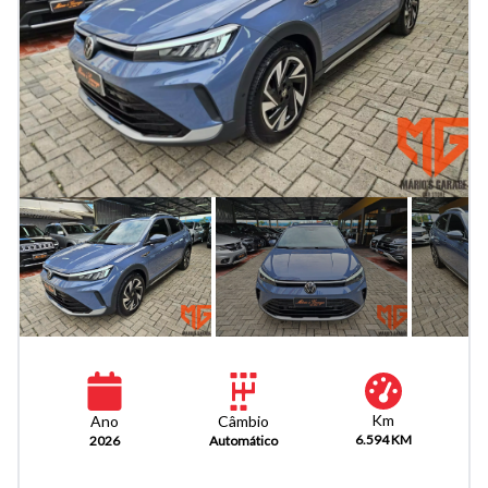
Km
Câmbio
Ano
6.594 KM
Automático
2026