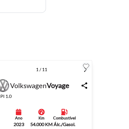
para
Fechar
1 / 11
Volkswagen
Voyage
PI 1.0
Ano
Km
Combustível
2023
54.000 KM
Álc./Gasol.