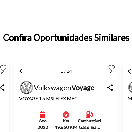
entar ou diminuir a fonte em nosso site, utilize os atalhos Ctrl+ (
) e Ctrl- (para diminuir) no seu teclado.
Confira Oportunidades Similares
1 / 14
Volkswagen
Voyage
VOYAGE 1.6 MSI FLEX MEC
M
Ano
Km
Combustível
2022
49.650 KM
Gasolina ...