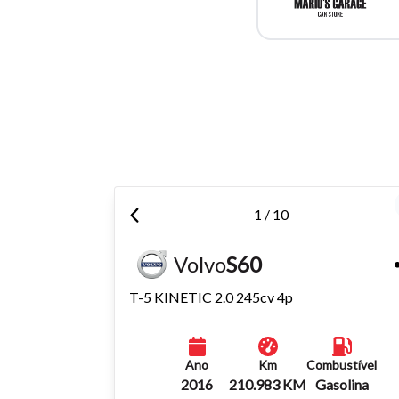
Para aum
aumentar
1 / 10
Volvo
S60
T-5 KINETIC 2.0 245cv 4p
Ano
Km
Combustível
2016
210.983 KM
Gasolina