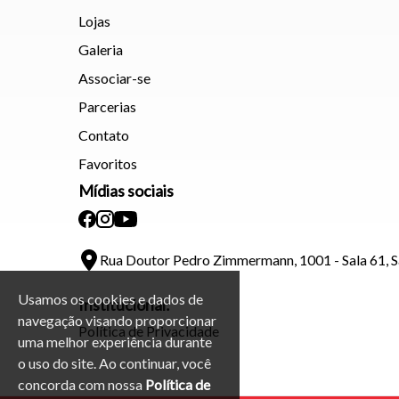
Lojas
Galeria
Associar-se
Parcerias
Contato
Favoritos
Mídias sociais
Rua Doutor Pedro Zimmermann, 1001 - Sala 61, 
Usamos os cookies e dados de
Institucional:
navegação visando proporcionar
Política de Privacidade
uma melhor experiência durante
o uso do site. Ao continuar, você
concorda com nossa
Política de