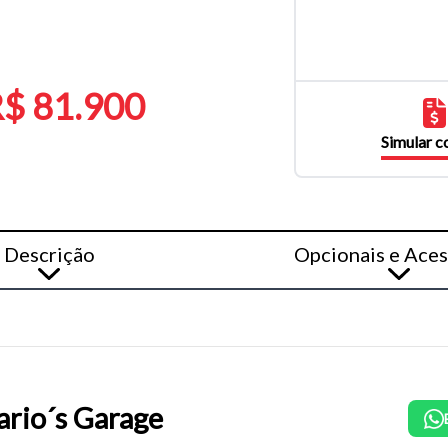
$ 81.900
Simular 
Descrição
Opcionais e Aces
rio´s Garage
o do texto