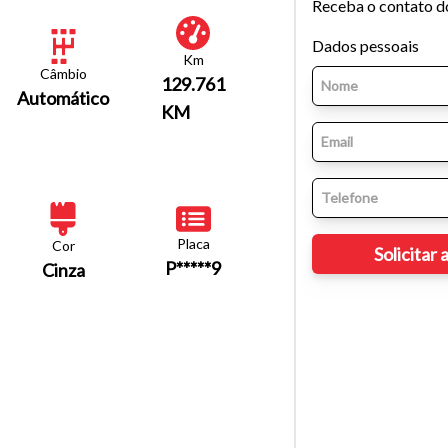
Receba o contato d
Dados pessoais
Km
Câmbio
129.761
Automático
KM
Placa
Cor
P*****9
Cinza