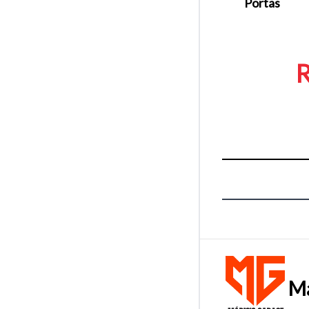
Portas
R
Ma
Tamanh