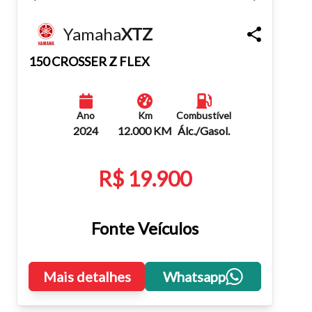
Fechar
Yamaha
XTZ
150 CROSSER Z FLEX
Ano
Km
Combustível
2024
12.000 KM
Álc./Gasol.
R$ 19.900
Fonte Veículos
Mais detalhes
Whatsapp