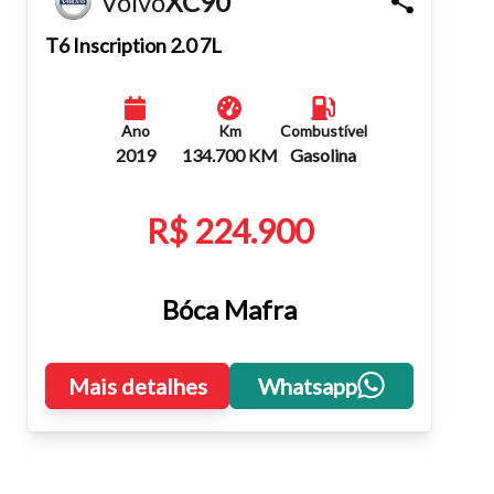
Volvo
XC90
Fechar
T6 Inscription 2.0 7L
Ano
Km
Combustível
2019
134.700 KM
Gasolina
R$ 224.900
Bóca Mafra
Mais detalhes
Whatsapp