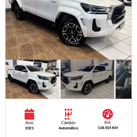
Km
Câmbio
Ano
118.925 KM
Automático
2021