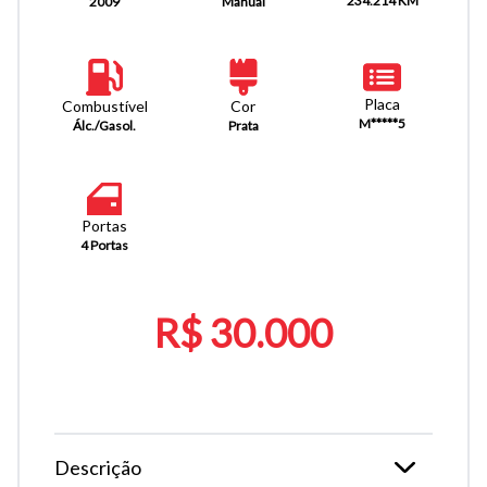
234.214 KM
Manual
2009
Placa
Combustível
Cor
M*****5
Álc./Gasol.
Prata
Portas
4 Portas
R$ 30.000
Descrição