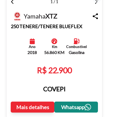
1 / 1
Fechar
Yamaha
XTZ
250 TENERE/TENERE BLUEFLEX
Ano
Km
Combustível
2018
56.860 KM
Gasolina
R$ 22.900
COVEPI
Mais detalhes
Whatsapp