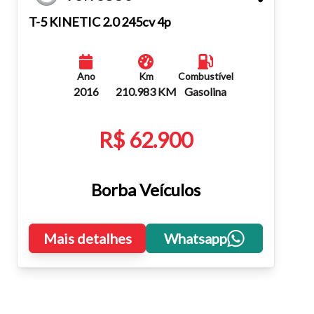
Fechar
T-5 KINETIC 2.0 245cv 4p
Ano
Km
Combustível
2016
210.983 KM
Gasolina
R$ 62.900
Borba Veículos
Mais detalhes
Whatsapp