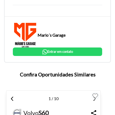
Mario´s Garage
Entrar em contato
Tamanho do texto
Confira Oportunidades Similares
Para aumentar ou diminuir a fonte em nosso site, utilize os
atalhos Ctrl+ (para aumentar) e Ctrl- (para diminuir) no seu
1 / 10
teclado.
Volvo
S60