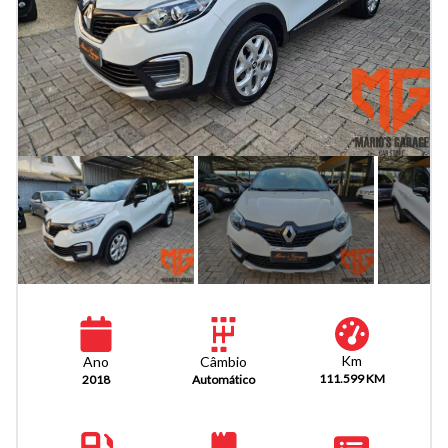
Km
Câmbio
Ano
111.599 KM
Automático
2018