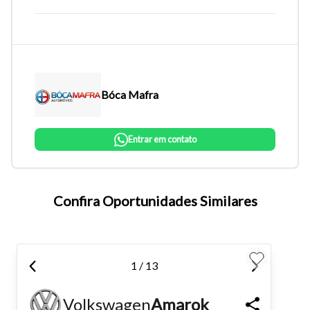
Bóca Mafra
Entrar em contato
Tamanho do texto
Confira Oportunidades Similares
Para aumentar ou diminuir a fonte em nosso site, utilize os
atalhos Ctrl+ (para aumentar) e Ctrl- (para diminuir) no seu
1 / 13
teclado.
Volkswagen
Amarok