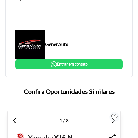
GenerAuto
Entrar em contato
Tamanho do texto
Confira Oportunidades Similares
Para aumentar ou diminuir a fonte em nosso site, utilize os
atalhos Ctrl+ (para aumentar) e Ctrl- (para diminuir) no seu
1 / 8
teclado.
Yamaha
XJ6 N