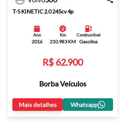
Fechar
T-5 KINETIC 2.0 245cv 4p
Ano
Km
Combustível
2016
210.983 KM
Gasolina
R$ 62.900
Borba Veículos
Mais detalhes
Whatsapp