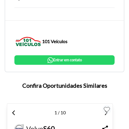
101 Veículos
Entrar em contato
Tamanho do texto
Confira Oportunidades Similares
Para aumentar ou diminuir a fonte em nosso site, utilize os
atalhos Ctrl+ (para aumentar) e Ctrl- (para diminuir) no seu
1 / 10
teclado.
Volvo
S60