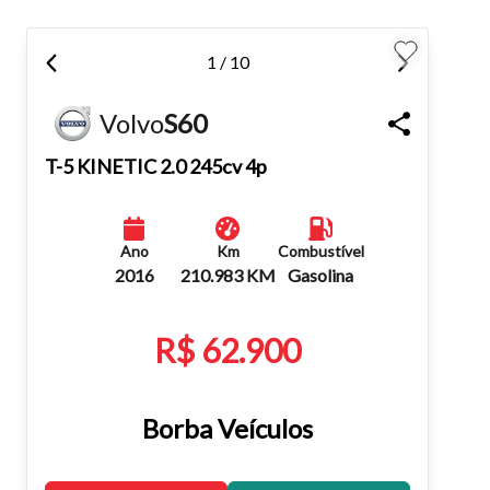
teclado.
1 / 10
Fechar
Volvo
S60
T-5 KINETIC 2.0 245cv 4p
Ano
Km
Combustível
2016
210.983 KM
Gasolina
R$ 62.900
Borba Veículos