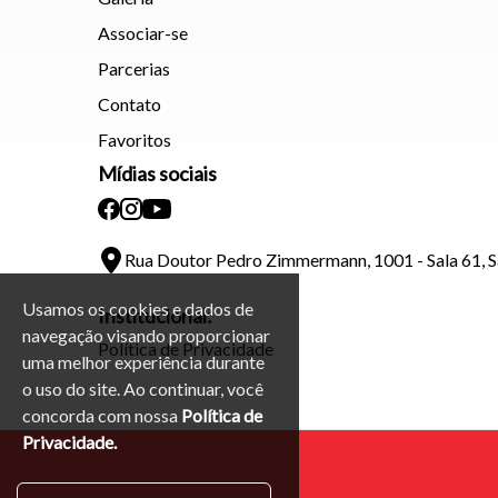
Associar-se
Parcerias
Contato
Favoritos
Mídias sociais
Rua Doutor Pedro Zimmermann, 1001 - Sala 61, 
Usamos os cookies e dados de
Institucional:
navegação visando proporcionar
Política de Privacidade
uma melhor experiência durante
o uso do site. Ao continuar, você
concorda com nossa
Política de
Privacidade.