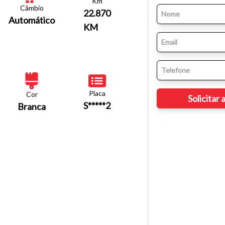
Km
Câmbio
22.870
Automático
KM
Placa
Cor
S*****2
Branca