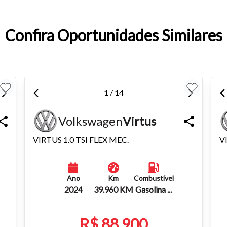
entar ou diminuir a fonte em nosso site, utilize os atalhos Ctrl+ (
) e Ctrl- (para diminuir) no seu teclado.
Confira Oportunidades Similares
1 / 14
Volkswagen
Virtus
VIRTUS 1.0 TSI FLEX MEC.
V
Ano
Km
Combustível
2024
39.960 KM
Gasolina ...
R$ 88.900