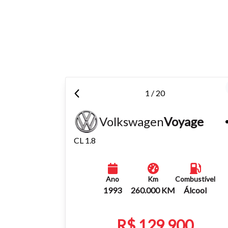
Para aum
aumentar
1 / 20
Volkswagen
Voyage
CL 1.8
Ano
Km
Combustível
1993
260.000 KM
Álcool
R$ 129.900