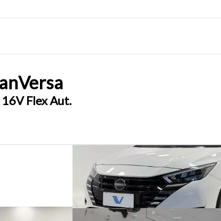
san
Versa
 16V Flex Aut.