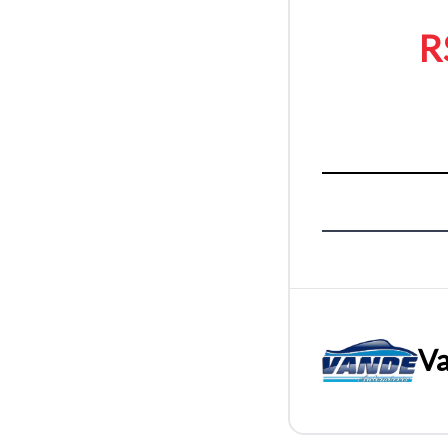
R
Va
Tamanh