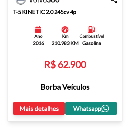
Fechar
T-5 KINETIC 2.0 245cv 4p
Ano
Km
Combustível
2016
210.983 KM
Gasolina
R$ 62.900
Borba Veículos
Mais detalhes
Whatsapp