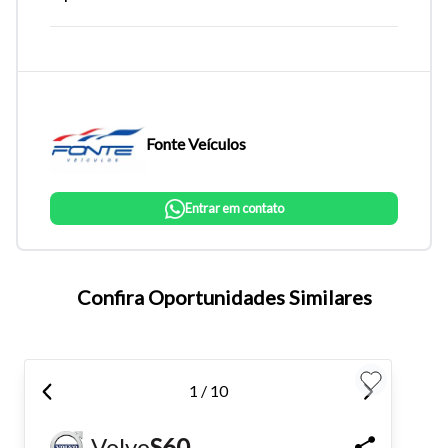
Fonte Veículos
Entrar em contato
Tamanho do texto
Confira Oportunidades Similares
Para aumentar ou diminuir a fonte em nosso site, utilize os
atalhos Ctrl+ (para aumentar) e Ctrl- (para diminuir) no seu
1 / 10
teclado.
Volvo
S60