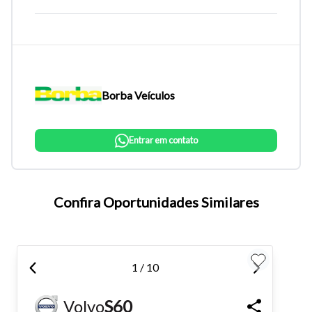
Borba Veículos
Entrar em contato
Tamanho do texto
Confira Oportunidades Similares
Para aumentar ou diminuir a fonte em nosso site, utilize os
atalhos Ctrl+ (para aumentar) e Ctrl- (para diminuir) no seu
1 / 10
teclado.
Volvo
S60