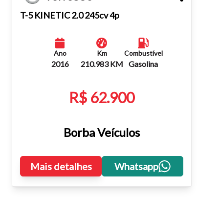
Fechar
T-5 KINETIC 2.0 245cv 4p
Ano
Km
Combustível
2016
210.983 KM
Gasolina
R$ 62.900
Borba Veículos
Mais detalhes
Whatsapp