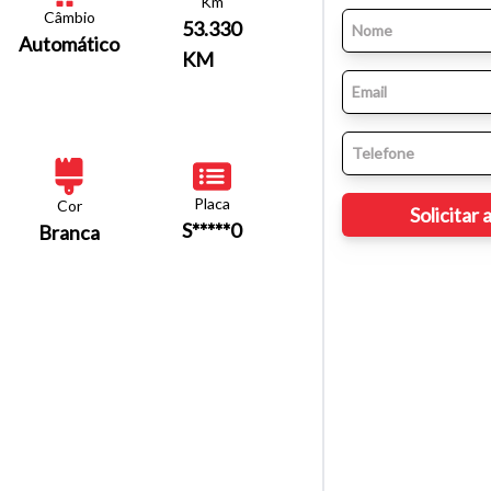
Km
Câmbio
53.330
Automático
KM
Placa
Cor
S*****0
Branca