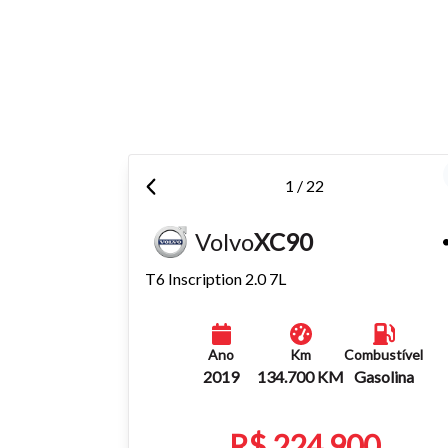
Para aum
aumentar
1 / 22
Volvo
XC90
T6 Inscription 2.0 7L
Ano
Km
Combustível
2019
134.700 KM
Gasolina
R$ 224.900