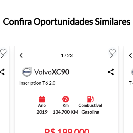
entar ou diminuir a fonte em nosso site, utilize os atalhos Ctrl+ (
) e Ctrl- (para diminuir) no seu teclado.
Confira Oportunidades Similares
1 / 23
Volvo
XC90
Inscription T6 2.0
T
Ano
Km
Combustível
2019
134.700 KM
Gasolina
R$ 199.000