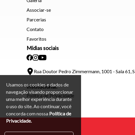
Galeria
Associar-se
Parcerias
Contato
Favoritos
Mídias sociais
Rua Doutor Pedro Zimmermann, 1001 - Sala 61, 
Usamos os cookies e dados de
Institucional:
navegação visando proporcionar
Política de Privacidade
uma melhor experiência durante
o uso do site. Ao continuar, você
concorda com nossa
Política de
Privacidade.