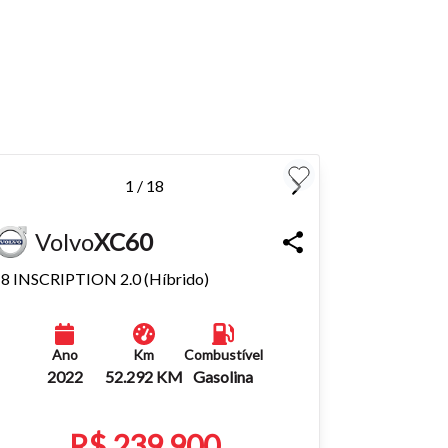
para
Fechar
1 / 18
Volvo
XC60
-8 INSCRIPTION 2.0 (Híbrido)
Ano
Km
Combustível
2022
52.292 KM
Gasolina
R$ 239.900