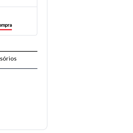
compra
sórios