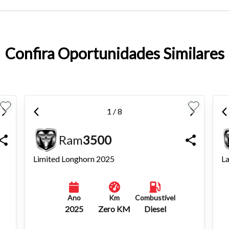
entar ou diminuir a fonte em nosso site, utilize os atalhos Ctrl+ (
) e Ctrl- (para diminuir) no seu teclado.
Confira Oportunidades Similares
1 / 8
Ram
3500
Limited Longhorn 2025
La
Ano
Km
Combustível
2025
Zero KM
Diesel