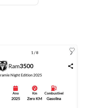
para
Fechar
1 / 8
Ram
3500
ramie Night Edition 2025
Ano
Km
Combustível
2025
Zero KM
Gasolina