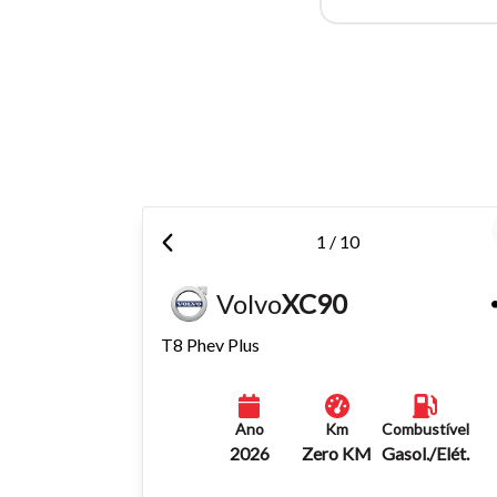
Para aum
aumentar
1 / 10
Volvo
XC90
T8 Phev Plus
Ano
Km
Combustível
2026
Zero KM
Gasol./Elét.