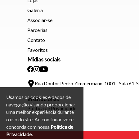
Lojas
Galeria
Associar-se
Parcerias
Contato
Favoritos
Mídias sociais
Rua Doutor Pedro Zimmermann, 1001 - Sala 61, 
Usamos os cookies e dados de
Institucional:
navegação visando proporcionar
Política de Privacidade
uma melhor experiência durante
o uso do site. Ao continuar, você
concorda com nossa
Política de
Privacidade.