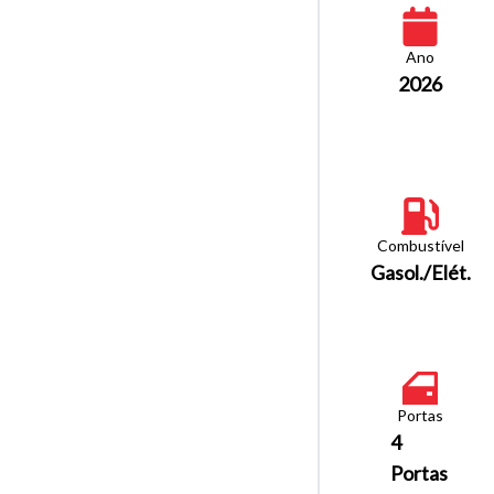
Ano
2026
Combustível
Gasol./Elét.
Portas
4
Portas