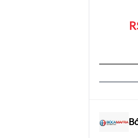
R
Bó
Tamanh