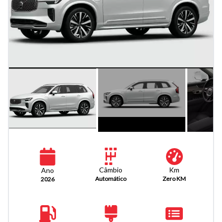
Km
Câmbio
Ano
Zero KM
Automático
2026