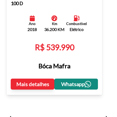
Fechar
100 D
Ano
Km
Combustível
2018
36.200 KM
Elétrico
R$ 539.990
Bóca Mafra
Mais detalhes
Whatsapp