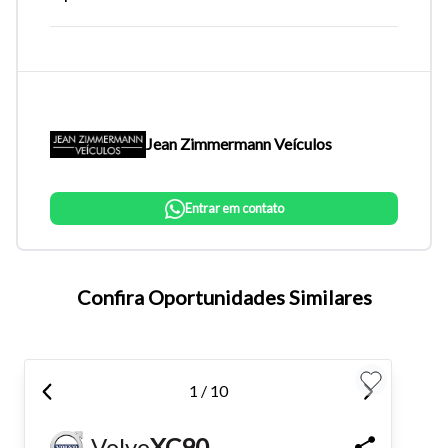
Jean Zimmermann Veículos
Entrar em contato
Tamanho do texto
Confira Oportunidades Similares
Para aumentar ou diminuir a fonte em nosso site, utilize os
atalhos Ctrl+ (para aumentar) e Ctrl- (para diminuir) no seu
1 / 10
teclado.
Volvo
XC90