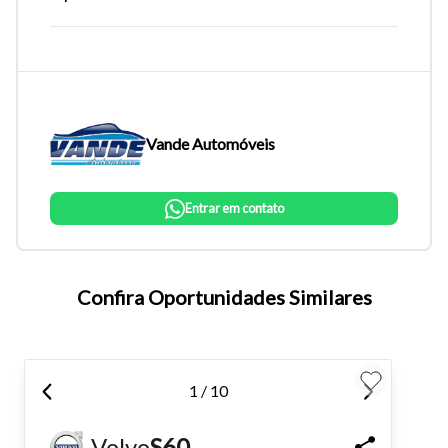
Vande Automóveis
Entrar em contato
Tamanho do texto
Confira Oportunidades Similares
Para aumentar ou diminuir a fonte em nosso site, utilize os
atalhos Ctrl+ (para aumentar) e Ctrl- (para diminuir) no seu
1 / 10
teclado.
Volvo
S60