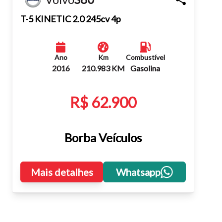
Fechar
T-5 KINETIC 2.0 245cv 4p
Ano
Km
Combustível
2016
210.983 KM
Gasolina
R$ 62.900
Borba Veículos
Mais detalhes
Whatsapp