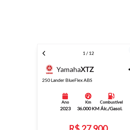
Tamanh
Para aum
aumentar
1 / 12
Yamaha
XTZ
250 Lander BlueFlex ABS
Ano
Km
Combustível
2023
36.000 KM
Álc./Gasol.
R$ 27.900