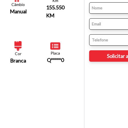
Km
Câmbio
155.550
Manual
KM
Placa
Cor
Q*****0
Branca