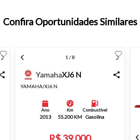
Confira Oportunidades Similares
o do texto
entar ou diminuir a fonte em nosso site, utilize os atalhos Ctrl+ (
) e Ctrl- (para diminuir) no seu teclado.
1 / 8
Yamaha
XJ6 N
YAMAHA/XJ6 N
Ano
Km
Combustível
2013
55.200 KM
Gasolina
R$ 39.000