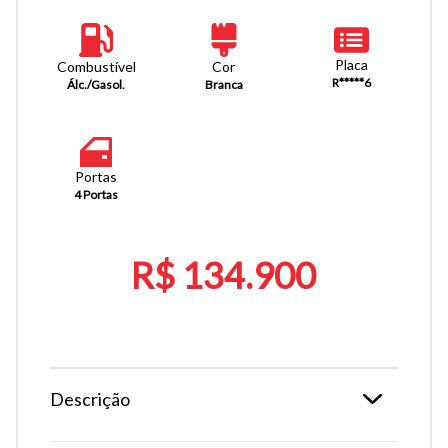
Placa
Combustível
Cor
R*****6
Álc./Gasol.
Branca
Portas
4 Portas
R$ 134.900
Descrição