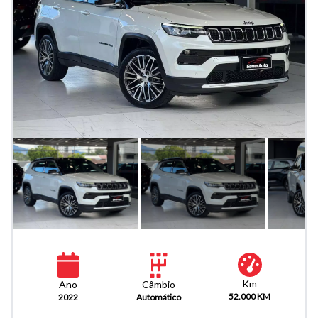
Km
Câmbio
Ano
52.000 KM
Automático
2022