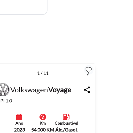
para
Fechar
1 / 11
Volkswagen
Voyage
PI 1.0
Ano
Km
Combustível
2023
54.000 KM
Álc./Gasol.