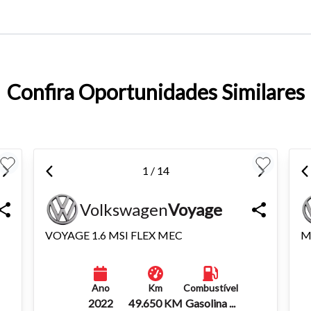
entar ou diminuir a fonte em nosso site, utilize os atalhos Ctrl+ (
) e Ctrl- (para diminuir) no seu teclado.
Confira Oportunidades Similares
1 / 14
Volkswagen
Voyage
VOYAGE 1.6 MSI FLEX MEC
M
Ano
Km
Combustível
2022
49.650 KM
Gasolina ...