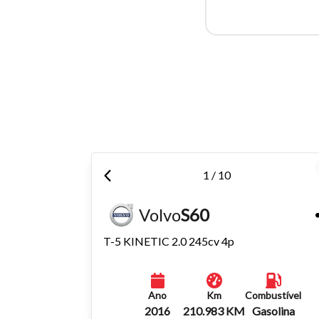
Para aum
aumentar
1 / 10
Volvo
S60
T-5 KINETIC 2.0 245cv 4p
Ano
Km
Combustível
2016
210.983 KM
Gasolina