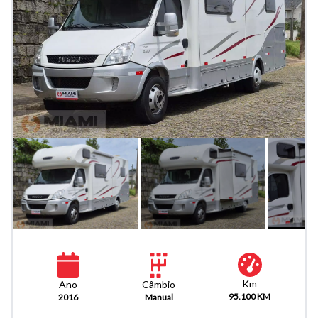
Km
Câmbio
Ano
95.100 KM
Manual
2016