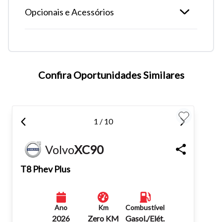
Opcionais e Acessórios
Confira Oportunidades Similares
Tamanho do texto
1 / 10
Para aumentar ou diminuir a fonte em nosso site, utilize os
Volvo
XC90
atalhos Ctrl+ (para aumentar) e Ctrl- (para diminuir) no seu
teclado.
T8 Phev Plus
Fechar
Ano
Km
Combustível
2026
Zero KM
Gasol./Elét.