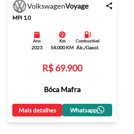
Volkswagen
Voyage
Fechar
MPI 1.0
Ano
Km
Combustível
2023
54.000 KM
Álc./Gasol.
R$ 69.900
Bóca Mafra
Mais detalhes
Whatsapp