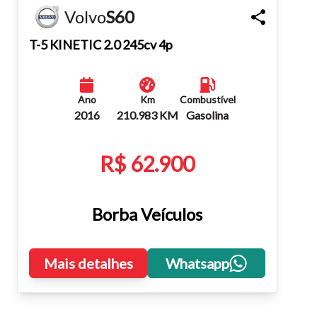
Volvo
S60
Fechar
T-5 KINETIC 2.0 245cv 4p
Ano
Km
Combustível
2016
210.983 KM
Gasolina
R$ 62.900
Borba Veículos
Mais detalhes
Whatsapp