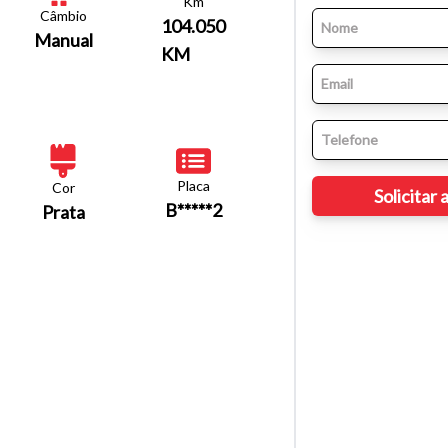
Km
Câmbio
104.050
Manual
KM
Placa
Cor
B*****2
Prata