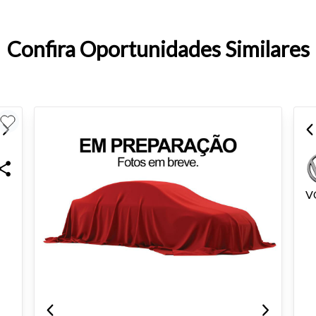
Confira Oportunidades Similares
o do texto
entar ou diminuir a fonte em nosso site, utilize os atalhos Ctrl+ (
) e Ctrl- (para diminuir) no seu teclado.
V