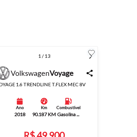
para
1 / 13
Volkswagen
Voyage
Fechar
OYAGE 1.6 TRENDLINE T.FLEX MEC 8V
Ano
Km
Combustível
2018
90.187 KM
Gasolina ...
R$ 49.900