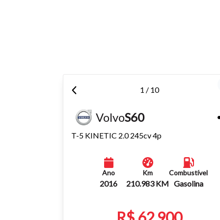
Tamanh
Para aum
aumentar
1 / 10
Volvo
S60
T-5 KINETIC 2.0 245cv 4p
Ano
Km
Combustível
2016
210.983 KM
Gasolina
R$ 62.900