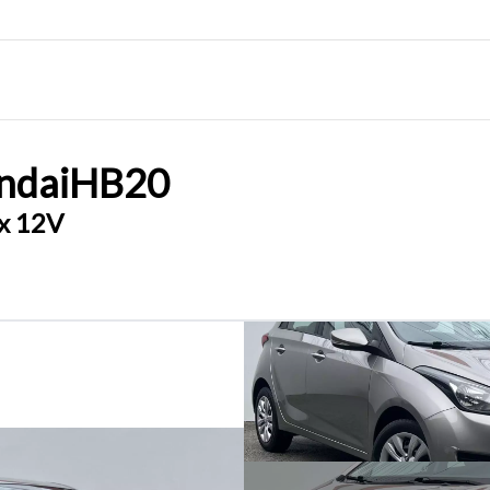
ndai
HB20
ex 12V