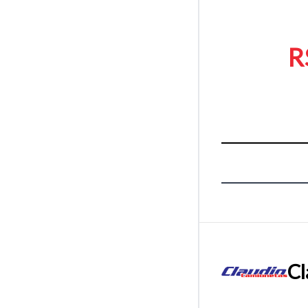
R
Cl
Tamanh