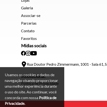
Lojas
Galeria
Associar-se
Parcerias
Contato
Favoritos
Mídias sociais
Rua Doutor Pedro Zimmermann, 1001 - Sala 61, 
Usamos os cookies e dados de
Institucional:
navegação visando proporcionar
Política de Privacidade
uma melhor experiência durante
o uso do site. Ao continuar, você
concorda com nossa
Política de
Privacidade.