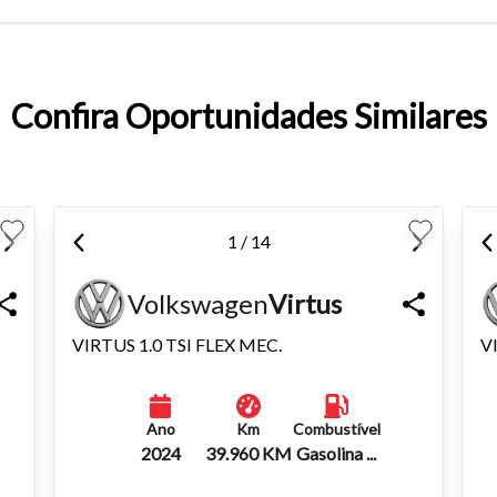
entar ou diminuir a fonte em nosso site, utilize os atalhos Ctrl+ (
) e Ctrl- (para diminuir) no seu teclado.
Confira Oportunidades Similares
1 / 14
Volkswagen
Virtus
VIRTUS 1.0 TSI FLEX MEC.
V
Ano
Km
Combustível
2024
39.960 KM
Gasolina ...