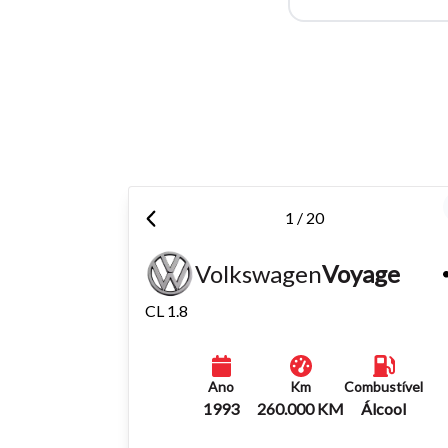
Para aum
aumentar
1 / 20
Volkswagen
Voyage
CL 1.8
Ano
Km
Combustível
1993
260.000 KM
Álcool