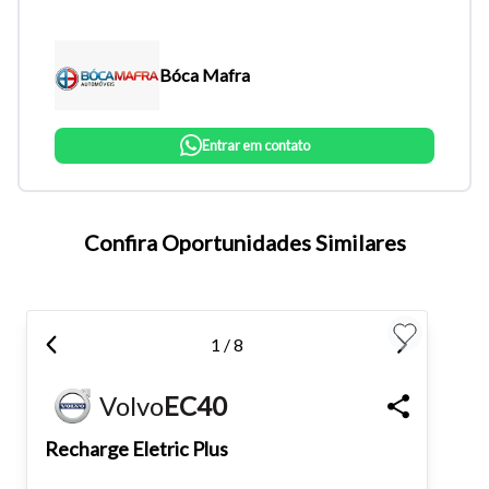
Bóca Mafra
Entrar em contato
Confira Oportunidades Similares
Tamanho do texto
Para aumentar ou diminuir a fonte em nosso site, utilize os
1 / 8
atalhos Ctrl+ (para aumentar) e Ctrl- (para diminuir) no seu
teclado.
Volvo
EC40
Recharge Eletric Plus
Fechar