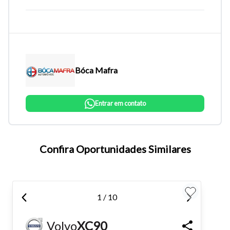
Bóca Mafra
Entrar em contato
Tamanho do texto
Confira Oportunidades Similares
Para aumentar ou diminuir a fonte em nosso site, utilize os
atalhos Ctrl+ (para aumentar) e Ctrl- (para diminuir) no seu
1 / 10
teclado.
Volvo
XC90