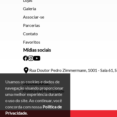
Lojas
Galeria
Associar-se
Parcerias
Contato
Favoritos
Mídias sociais
Rua Doutor Pedro Zimmermann, 1001 - Sala 61, 
Usamos os cookies e dados de
Institucional:
navegação visando proporcionar
Política de Privacidade
uma melhor experiência durante
o uso do site. Ao continuar, você
concorda com nossa
Política de
Privacidade.