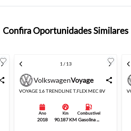
entar ou diminuir a fonte em nosso site, utilize os atalhos Ctrl+ (
) e Ctrl- (para diminuir) no seu teclado.
Confira Oportunidades Similares
1 / 13
Volkswagen
Voyage
VOYAGE 1.6 TRENDLINE T.FLEX MEC 8V
V
Ano
Km
Combustível
2018
90.187 KM
Gasolina ...