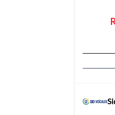
R
Si
Tamanh