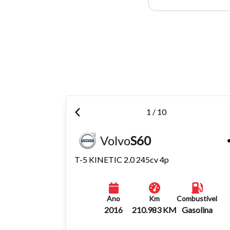
Para aum
aumentar
1 / 10
Volvo
S60
T-5 KINETIC 2.0 245cv 4p
Ano
Km
Combustível
2016
210.983 KM
Gasolina