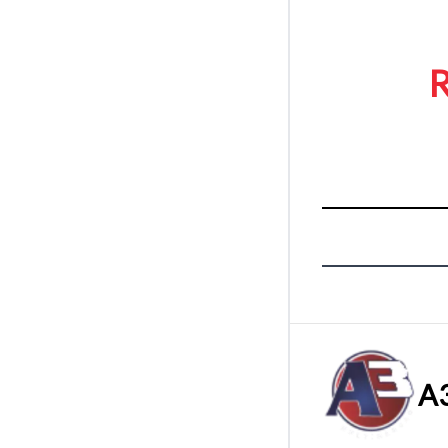
R
A3
Tamanh