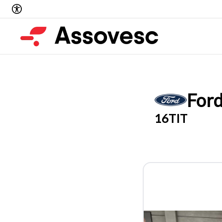
For
16TIT