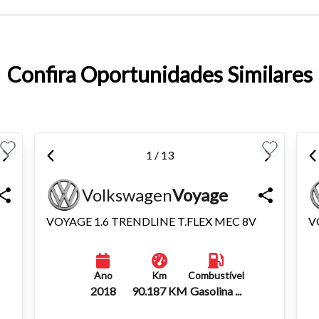
entar ou diminuir a fonte em nosso site, utilize os atalhos Ctrl+ (
) e Ctrl- (para diminuir) no seu teclado.
Confira Oportunidades Similares
1 / 13
Volkswagen
Voyage
VOYAGE 1.6 TRENDLINE T.FLEX MEC 8V
V
Ano
Km
Combustível
2018
90.187 KM
Gasolina ...