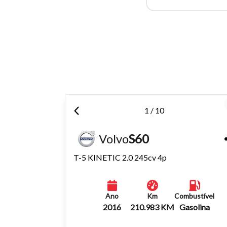
Para aum
aumentar
1 / 10
Volvo
S60
T-5 KINETIC 2.0 245cv 4p
Ano
Km
Combustível
2016
210.983 KM
Gasolina