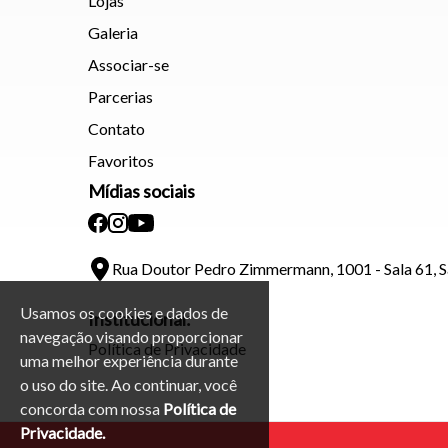
Lojas
Galeria
Associar-se
Parcerias
Contato
Favoritos
Mídias sociais
Rua Doutor Pedro Zimmermann, 1001 - Sala 61, 
Usamos os cookies e dados de
Institucional:
navegação visando proporcionar
Política de Privacidade
uma melhor experiência durante
o uso do site. Ao continuar, você
concorda com nossa
Política de
Privacidade.