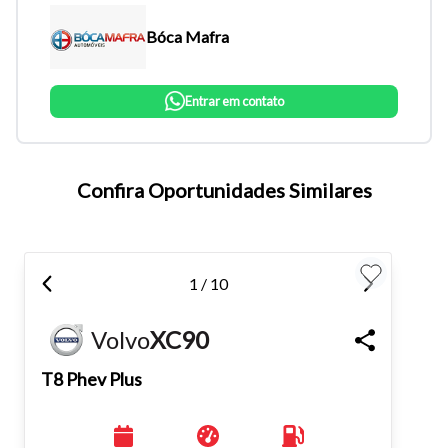
Bóca Mafra
Entrar em contato
Confira Oportunidades Similares
Tamanho do texto
1 / 10
Para aumentar ou diminuir a fonte em nosso site, utilize os
atalhos Ctrl+ (para aumentar) e Ctrl- (para diminuir) no seu
Volvo
XC90
teclado.
T8 Phev Plus
Fechar