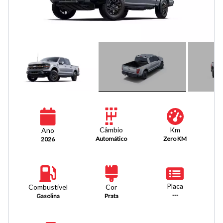
Km
Câmbio
Ano
Zero KM
Automático
2026
Placa
Combustível
Cor
---
Gasolina
Prata