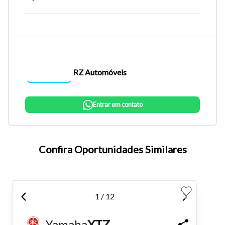
RZ Automóveis
Entrar em contato
Tamanho do texto
Confira Oportunidades Similares
Para aumentar ou diminuir a fonte em nosso site, utilize os
atalhos Ctrl+ (para aumentar) e Ctrl- (para diminuir) no seu
1 / 12
teclado.
Yamaha
XTZ