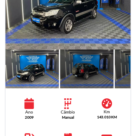
Km
Câmbio
Ano
143.010 KM
Manual
2009