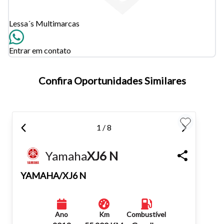
Lessa´s Multimarcas
Para aumentar ou diminuir a fonte em nosso site, utilize os
atalhos Ctrl+ (para aumentar) e Ctrl- (para diminuir) no seu
Entrar em contato
teclado.
Confira Oportunidades Similares
Fechar
1 / 8
Yamaha
XJ6 N
YAMAHA/XJ6 N
Ano
Km
Combustível