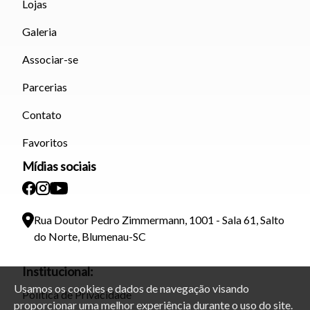
Lojas
Galeria
Associar-se
Parcerias
Contato
Favoritos
Mídias sociais
Rua Doutor Pedro Zimmermann, 1001 - Sala 61, Salto
do Norte, Blumenau-SC
Institucional:
Usamos os cookies e dados de navegação visando
Política de Privacidade
proporcionar uma melhor experiência durante o uso do site.