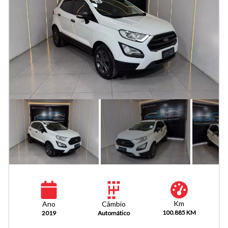
Km
Câmbio
Ano
100.885 KM
Automático
2019