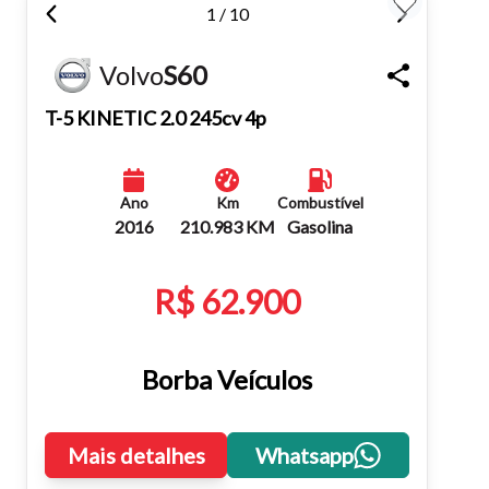
1 / 10
Fechar
Volvo
S60
T-5 KINETIC 2.0 245cv 4p
Ano
Km
Combustível
2016
210.983 KM
Gasolina
R$ 62.900
Borba Veículos
Mais detalhes
Whatsapp