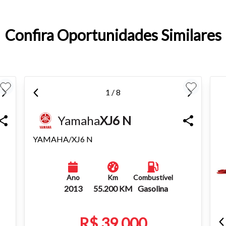
Confira Oportunidades Similares
o do texto
entar ou diminuir a fonte em nosso site, utilize os atalhos Ctrl+ (
) e Ctrl- (para diminuir) no seu teclado.
1 / 8
Yamaha
XJ6 N
YAMAHA/XJ6 N
Ano
Km
Combustível
2013
55.200 KM
Gasolina
R$ 39.000