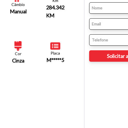
Km
Câmbio
284.342
Manual
KM
Placa
Cor
M*****5
Cinza