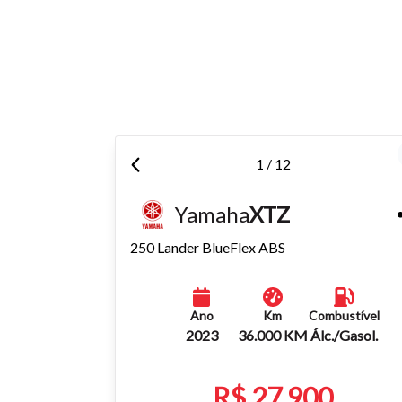
Tamanh
Para aum
aumentar
1 / 12
Yamaha
XTZ
250 Lander BlueFlex ABS
Ano
Km
Combustível
2023
36.000 KM
Álc./Gasol.
R$ 27.900