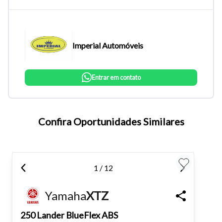
Imperial Automóveis
Entrar em contato
Confira Oportunidades Similares
Tamanho do texto
Para aumentar ou diminuir a fonte em nosso site, utilize os
1 / 12
atalhos Ctrl+ (para aumentar) e Ctrl- (para diminuir) no seu
teclado.
Yamaha
XTZ
250 Lander BlueFlex ABS
Fechar