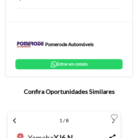
Pomerode Automóveis
Entrar em contato
Tamanho do texto
Confira Oportunidades Similares
Para aumentar ou diminuir a fonte em nosso site, utilize os
atalhos Ctrl+ (para aumentar) e Ctrl- (para diminuir) no seu
1 / 8
teclado.
Yamaha
XJ6 N