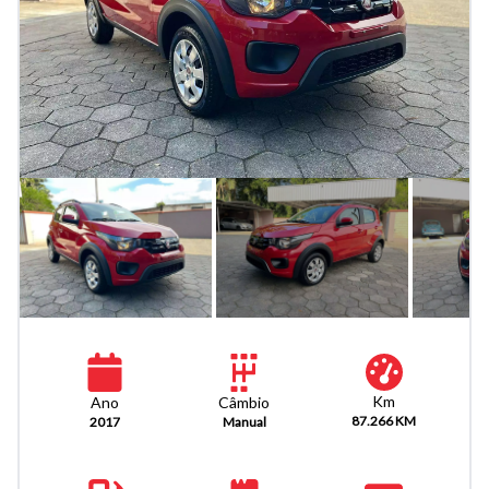
Km
Câmbio
Ano
87.266 KM
Manual
2017