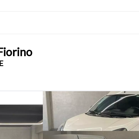
Fiorino
E