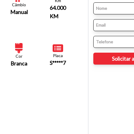
Km
Câmbio
64.000
Manual
KM
Placa
Cor
S*****7
Branca