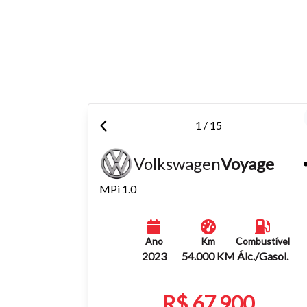
Para aum
aumentar
1 / 15
Volkswagen
Voyage
MPi 1.0
Ano
Km
Combustível
2023
54.000 KM
Álc./Gasol.
R$ 67.900