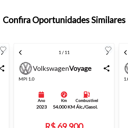
entar ou diminuir a fonte em nosso site, utilize os atalhos Ctrl+ (
) e Ctrl- (para diminuir) no seu teclado.
Confira Oportunidades Similares
1 / 11
Volkswagen
Voyage
MPI 1.0
1.
Ano
Km
Combustível
2023
54.000 KM
Álc./Gasol.
R$ 69.900