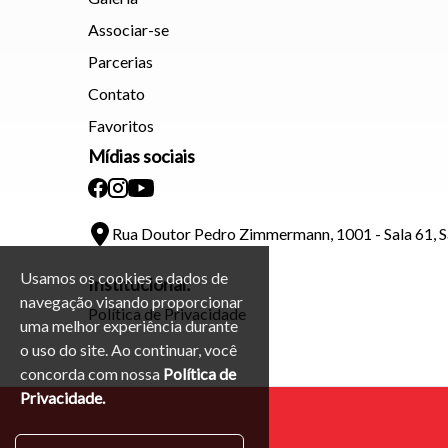
Associar-se
Parcerias
Contato
Favoritos
Mídias sociais
Rua Doutor Pedro Zimmermann, 1001 - Sala 61, 
Usamos os cookies e dados de
Institucional:
navegação visando proporcionar
Política de Privacidade
uma melhor experiência durante
o uso do site. Ao continuar, você
concorda com nossa
Política de
Privacidade.