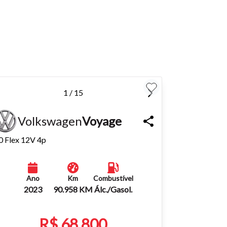
para
Fechar
1 / 15
Volkswagen
Voyage
0 Flex 12V 4p
Ano
Km
Combustível
2023
90.958 KM
Álc./Gasol.
R$ 68.800