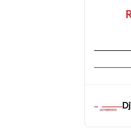
R
Dj
Tamanh