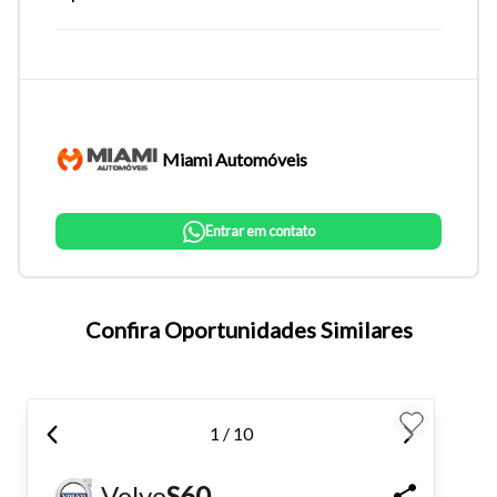
Miami Automóveis
Entrar em contato
Tamanho do texto
Confira Oportunidades Similares
Para aumentar ou diminuir a fonte em nosso site, utilize os
atalhos Ctrl+ (para aumentar) e Ctrl- (para diminuir) no seu
1 / 10
teclado.
Volvo
S60