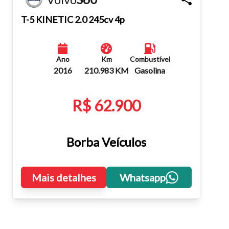
Fechar
T-5 KINETIC 2.0 245cv 4p
Ano
Km
Combustível
2016
210.983 KM
Gasolina
R$ 62.900
Borba Veículos
Mais detalhes
Whatsapp