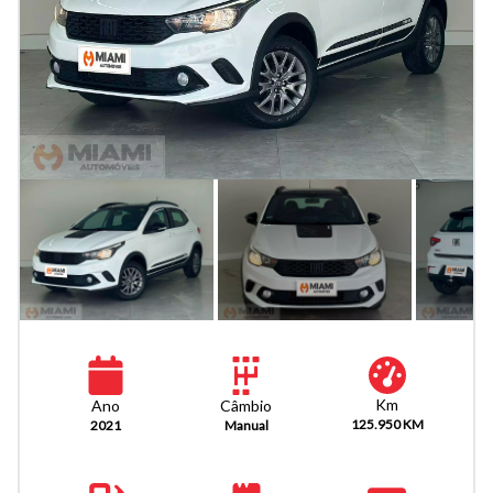
Km
Câmbio
Ano
125.950 KM
Manual
2021