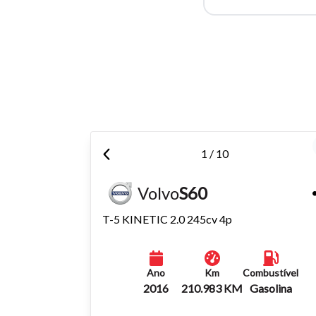
Para aum
aumentar
1 / 10
Volvo
S60
T-5 KINETIC 2.0 245cv 4p
Ano
Km
Combustível
2016
210.983 KM
Gasolina