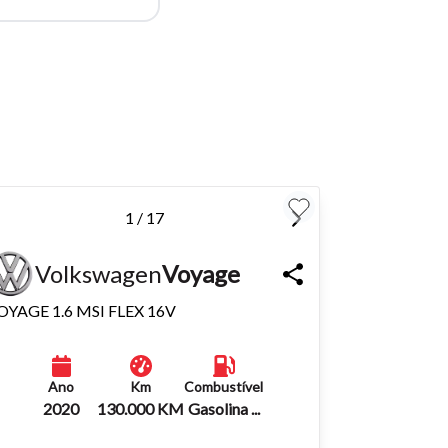
para
Fechar
1 / 17
Volkswagen
Voyage
OYAGE 1.6 MSI FLEX 16V
Ano
Km
Combustível
2020
130.000 KM
Gasolina ...