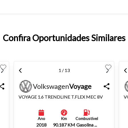
entar ou diminuir a fonte em nosso site, utilize os atalhos Ctrl+ (
) e Ctrl- (para diminuir) no seu teclado.
Confira Oportunidades Similares
1 / 13
Volkswagen
Voyage
VOYAGE 1.6 TRENDLINE T.FLEX MEC 8V
V
Ano
Km
Combustível
2018
90.187 KM
Gasolina ...